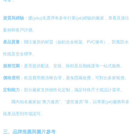
考量：
資質與經驗
：優(yōu)先選擇有多年行業(yè)經驗的廠家，查看其過往
案例和客戶評價。
產品質量
：關注篷房的材質（如鋁合金框架、PVC篷布）、防風防水
性能及安全標準。
服務范圍
：是否提供配送、安裝、拆卸及后期維護等一站式服務。
價格透明
：租賃費用應清晰合理，避免隱藏收費，可對比多家報價。
定制能力
：部分廠家支持個性化定制，滿足特殊尺寸或設計需求。
國內知名廠家如“奧力篷房”、“盛世篷房”等，以專業(yè)服務和多
樣產品受到市場認可。
三、品牌推薦與圖片參考