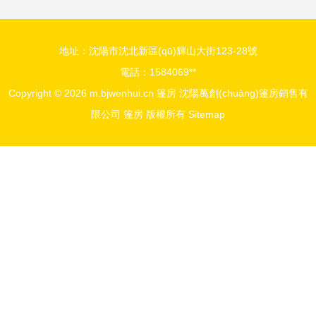
地址：沈陽市沈北新區(qū)輝山大街123-28號
電話：1584069**
Copyright © 2026
m.bjwenhui.cn
篷房
沈陽萬創(chuàng)篷房銷售有
限公司
篷房
版權所有
Sitemap