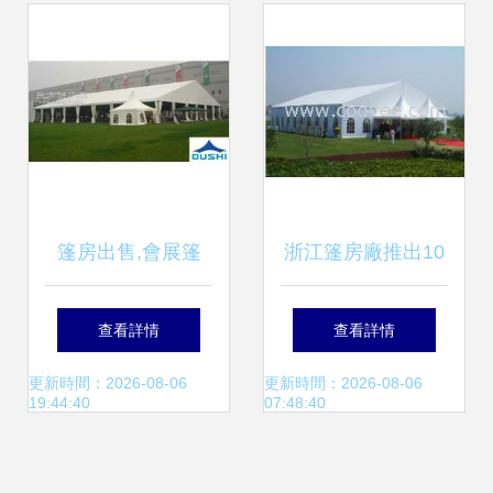
帕帳篷，讓戶外活
解析
動更有型
篷房出售,會展篷
浙江篷房廠推出10
房,篷房搭建
米、15米婚禮專用
查看詳情
查看詳情
篷房，租賃與銷售
更新時間：2026-08-06
更新時間：2026-08-06
19:44:40
07:48:40
服務并舉