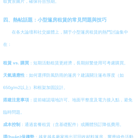
取實景圖片，確保符合預期。
四、熱帖話題：小型篷房租賃的常見問題與技巧
在各大論壇和社交媒體上，關于小型篷房租賃的熱門討論集中
在：
租賃 vs. 購買
：短期活動租賃更經濟，長期頻繁使用可考慮購買。
天氣適應性
：如何選擇防風防雨的篷房？建議關注篷布厚度（如
650g/m2以上）和框架加固設計。
搭建注意事項
：提前確認場地許可、地面平整度及電力接入點，避免
臨時問題。
成本控制
：通過套餐租賃（含基礎配件）或團體預訂降低費用。
環(huán)保趨勢
：越來越多廠家推出可回收材料篷房，響應綠色活動