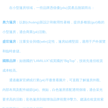
在小型篷房領域，一些品牌憑借優(yōu)質產品脫穎而出：
奧力篷房
：以創(chuàng)新設計和耐用性著稱，提供多種規(guī)格的
小型篷房，適合商業(yè)活動。
盛世篷房
：注重安全與穩(wěn)定性，篷房結構堅固，適用于戶外展覽
和臨時倉儲。
國際品牌
：如德國的“LAMILUX”或英國的“BigTop”，技術先進但租賃
成本較高。
通過廠家官網或行業(yè)平臺查看圖片，可直觀了解篷房外觀、
內部布局及配件細節(jié)。例如，白色篷房搭配透明側墻，適合采光
要求高的活動；彩色篷房則能增強品牌視覺沖擊力。建議在租賃前索