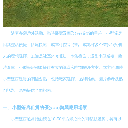
隨著各類戶外活動、臨時展覽及商業(yè)促銷的興起，小型篷房
因其靈活便捷、搭建快速、成本可控等特點，成為許多企業(yè)與個
人的理想選擇。無論是社區(qū)活動、市集攤位，還是小型婚禮、臨
時倉庫，小型篷房都能提供有效的遮蔽和空間解決方案。本文將圍繞
小型篷房租賃的關鍵要點，包括廠家選擇、品牌推薦、圖片參考及熱
門話題，為您提供全面指南。
一、小型篷房租賃的優(yōu)勢與應用場景
小型篷房通常指面積在10-50平方米之間的可移動篷房，具有以