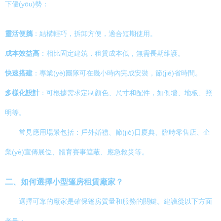
下優(yōu)勢：
靈活便攜
：結構輕巧，拆卸方便，適合短期使用。
成本效益高
：相比固定建筑，租賃成本低，無需長期維護。
快速搭建
：專業(yè)團隊可在幾小時內完成安裝，節(jié)省時間。
多樣化設計
：可根據需求定制顏色、尺寸和配件，如側墻、地板、照
明等。
常見應用場景包括：戶外婚禮、節(jié)日慶典、臨時零售店、企
業(yè)宣傳展位、體育賽事遮蔽、應急救災等。
二、如何選擇小型篷房租賃廠家？
選擇可靠的廠家是確保篷房質量和服務的關鍵。建議從以下方面