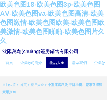
欧美色图18-欧美色图3p-欧美色图
AⅤ-欧美色图va-欧美色图高清-欧美
色图激情-欧美色图欧美-欧美色图欧
美激情-欧美色图啪啪-欧美色图片久
久
沈陽萬創(chuàng)篷房銷售有限公司
首頁
企業(yè)簡介
產品大全
聯系我們
企業(y
當前位置：
首頁
>
產品大全
>
小型篷房租賃 品牌推薦、廠家選擇與
實用指南