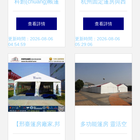
科創(chuàng)帳篷
杭州固定篷房與西
現代展銷篷房的多
湖區(qū)遮陽棚造
查看詳情
查看詳情
功能應用與優(yōu)
價解析 找對直銷省
更新時間：2026-08-06
更新時間：2026-08-06
04:54:59
05:29:06
勢解析
心省錢
【邢臺篷房廠家,邦
多功能篷房 靈活空